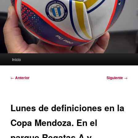
Menú
Inicio
principal
Navegación
←
Anterior
Siguiente
→
de
entradas
Lunes de definiciones en la
Copa Mendoza. En el
parque Regatas A y