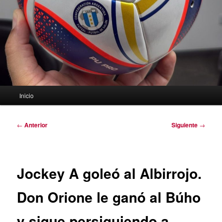
Menú
Inicio
principal
Navegación
←
Anterior
Siguiente
→
de
entradas
Jockey A goleó al Albirrojo.
Don Orione le ganó al Búho
y sigue persiguiendo a