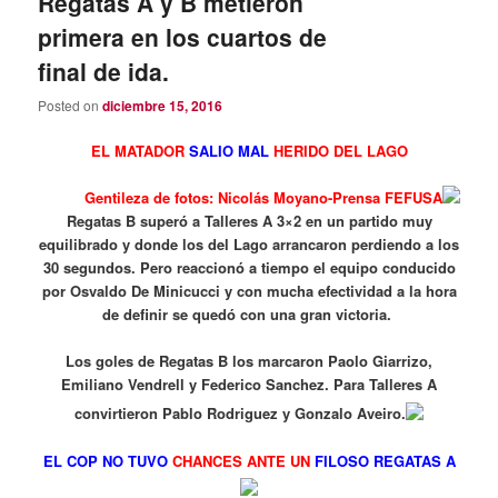
Regatas A y B metieron
primera en los cuartos de
final de ida.
Posted on
diciembre 15, 2016
EL MATADOR
SALIO MAL
HERIDO DEL LAGO
Gentileza de fotos: Nicolás Moyano-Prensa FEFUSA
Regatas B superó a Talleres A 3×2 en un partido muy
equilibrado y donde los del Lago arrancaron perdiendo a los
30 segundos. Pero reaccionó a tiempo el equipo conducido
por Osvaldo De Minicucci y con mucha efectividad a la hora
de definir se quedó con una gran victoria.
Los goles de Regatas B los marcaron Paolo Giarrizo,
Emiliano Vendrell y Federico Sanchez. Para Talleres A
convirtieron
Pablo Rodriguez y Gonzalo Aveiro.
EL COP NO TUVO
CHANCES ANTE UN
FILOSO REGATAS A