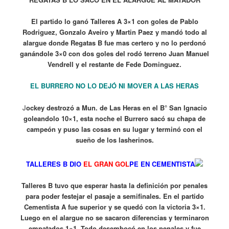
El partido lo ganó Talleres A 3×1 con goles de Pablo
Rodriguez, Gonzalo Aveiro y Martin Paez y mandó todo al
alargue donde Regatas B fue mas certero y no lo perdonó
ganándole 3×0 con dos goles del rodó terreno Juan Manuel
Vendrell y el restante de Fede Dominguez.
EL BURRERO NO LO DEJÓ NI MOVER A LAS HERAS
J
ockey destrozó a Mun. de Las Heras en el B° San Ignacio
goleandolo 10×1, esta noche el Burrero sacó su chapa de
campeón y puso las cosas en su lugar y terminó con el
sueño de los lasherinos.
TALLERES B DIO
EL GRAN GOL
PE EN CEMENTISTA
Talleres B tuvo que esperar hasta la definición por penales
para poder festejar el pasaje a semifinales. En el partido
Cementista A fue superior y se quedó con la victoria 3×1.
Luego en el alargue no se sacaron diferencias y terminaron
empatados 1×1. Todo desembocó en los penales y fue