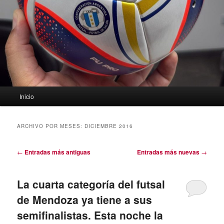
Menú
Inicio
principal
ARCHIVO POR MESES:
DICIEMBRE 2016
Navegación
←
Entradas más antiguas
Entradas más nuevas
→
de
entradas
La cuarta categoría del futsal
de Mendoza ya tiene a sus
semifinalistas. Esta noche la