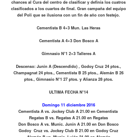
chances al Cura del centro de clasificar y definía los cuatros
clasificados a los cuartos de final. Gran campaña del equipo
del Poli que se ilusiona con un fin de año con festejo.
Cementista B 4×3 Mun. Las Heras
Cementista A 4×3 Don Bosco A
Gimnasio N°1 2×3 Talleres A
Descenso: Junin A (Descendido) , Godoy Cruz 24 ptos.,
Champagnat 24 ptos., Cementista B 25 ptos., Alemán B 26
ptos., Gimnasio N°1 27 ptos. y Alianza 28 ptos.
ULTIMA FECHA N°14
Domingo 11 diciembre 2016
Cementista A vs. Jockey Club A 21
.00 en Cementista
Regatas B vs. Regatas A 21
.00 en Regatas
Don Bosco A vs. Munic. Junín A 21
.00 en Don Bosco
Godoy Cruz vs. Jockey Club B 21
.00 en Godoy Cruz
Alemán B vs. Munic. Luján 21
.00 en Alemán