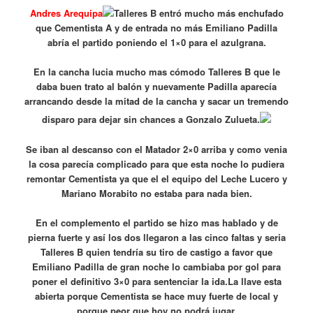
Andres Arequipa
Talleres B entró mucho más enchufado
que Cementista A y de entrada no más Emiliano Padilla
abría el partido poniendo el 1×0 para el azulgrana.
En la cancha lucia mucho mas cómodo Talleres B que le
daba buen trato al balón y nuevamente Padilla aparecía
arrancando desde la mitad de la cancha y sacar un tremendo
disparo para dejar sin chances a Gonzalo Zulueta.
Se iban al descanso con el Matador 2×0 arriba y como venia
la cosa parecía complicado para que esta noche lo pudiera
remontar Cementista ya que el el equipo del Leche Lucero y
Mariano Morabito no estaba para nada bien.
En el complemento el partido se hizo mas hablado y de
pierna fuerte y así los dos llegaron a las cinco faltas y seria
Talleres B quien tendría su tiro de castigo a favor que
Emiliano Padilla de gran noche lo cambiaba por gol para
poner el definitivo 3×0 para sentenciar la ida.La llave esta
abierta porque Cementista se hace muy fuerte de local y
porque peor que hoy no podrá jugar.