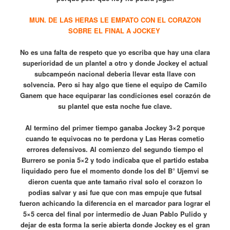
MUN. DE LAS HERAS LE EMPATO CON EL CORAZON
SOBRE EL FINAL A JOCKEY
No es una falta de respeto que yo escriba que hay una clara
superioridad de un plantel a otro y donde Jockey el actual
subcampeón nacional deberia llevar esta llave con
solvencia. Pero si hay algo que tiene el equipo de Camilo
Ganem que hace equiparar las condiciones esel corazón de
su plantel que esta noche fue clave.
Al termino del primer tiempo ganaba Jockey 3×2 porque
cuando te equivocas no te perdona y Las Heras cometio
errores defensivos. Al comienzo del segundo tiempo el
Burrero se ponia 5×2 y todo indicaba que el partido estaba
liquidado pero fue el momento donde los del B° Ujemvi se
dieron cuenta que ante tamaño rival solo el corazon lo
podias salvar y asi fue que con mas empuje que futsal
fueron achicando la diferencia en el marcador para lograr el
5×5 cerca del final por intermedio de Juan Pablo Pulido y
dejar de esta forma la serie abierta donde Jockey es el gran