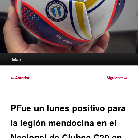
Menú
Inicio
principal
Navegación
←
Anterior
Siguiente
→
de
entradas
PFue un lunes positivo para
la legión mendocina en el
Nacional de Clubes C20 en