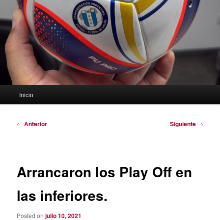
Menú
Inicio
principal
Navegación
←
Anterior
Siguiente
→
de
entradas
Arrancaron los Play Off en
las inferiores.
Posted on
julio 10, 2021