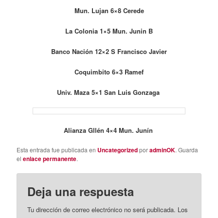
Mun. Lujan 6×8 Cerede
La Colonia 1×5 Mun. Junin B
Banco Nación 12×2 S Francisco Javier
Coquimbito 6×3 Ramef
Univ. Maza 5×1 San Luis Gonzaga
Alianza Gllén 4×4 Mun. Junín
Esta entrada fue publicada en
Uncategorized
por
adminOK
. Guarda
el
enlace permanente
.
Deja una respuesta
Tu dirección de correo electrónico no será publicada.
Los