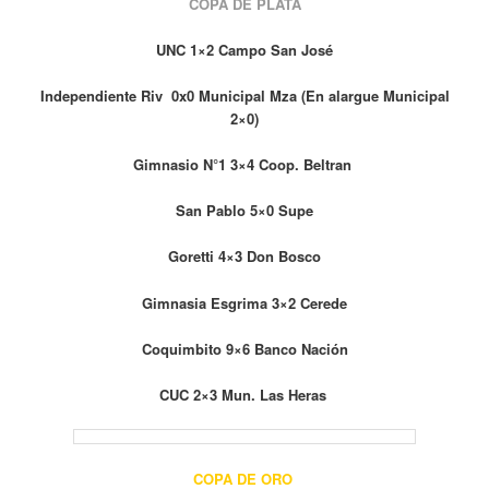
COPA DE PLATA
UNC 1×2 Campo San José
Independiente Riv 0x0 Municipal Mza (En alargue Municipal
2×0)
Gimnasio N°1 3×4 Coop. Beltran
San Pablo 5×0 Supe
Goretti 4×3 Don Bosco
Gimnasia Esgrima 3×2 Cerede
Coquimbito 9×6 Banco Nación
CUC 2×3 Mun. Las Heras
COPA DE ORO