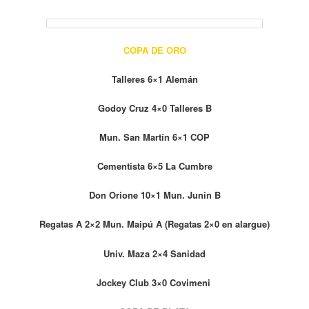
COPA DE ORO
Talleres 6×1 Alemán
Godoy Cruz 4×0 Talleres B
Mun. San Martín 6×1 COP
Cementista 6×5 La Cumbre
Don Orione 10×1 Mun. Junin B
Regatas A 2×2 Mun. Maipú A (Regatas 2×0 en alargue)
Univ. Maza 2×4 Sanidad
Jockey Club 3×0 Covimeni