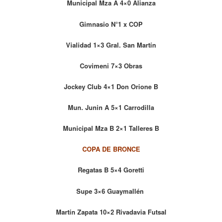
Municipal Mza A 4×0 Alianza
Gimnasio N°1 x COP
Vialidad 1×3 Gral. San Martín
Covimeni 7×3 Obras
Jockey Club 4×1 Don Orione B
Mun. Junin A 5×1 Carrodilla
Municipal Mza B 2×1 Talleres B
COPA DE BRONCE
Regatas B 5×4 Goretti
Supe 3×6 Guaymallén
Martín Zapata 10×2 Rivadavia Futsal