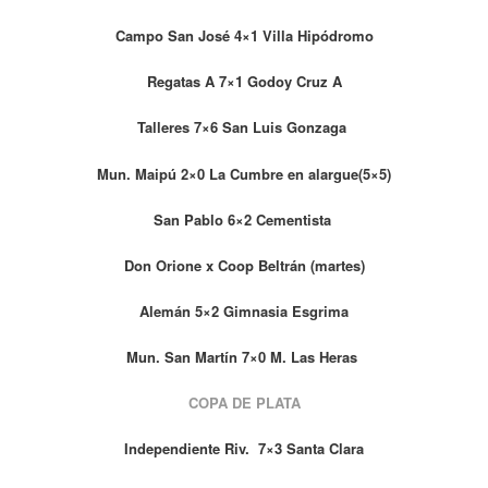
Campo San José 4×1 Villa Hipódromo
Regatas A 7×1 Godoy Cruz A
Talleres 7×6 San Luis Gonzaga
Mun. Maipú 2×0 La Cumbre en alargue(5×5)
San Pablo 6×2 Cementista
Don Orione x Coop Beltrán (martes)
Alemán 5×2 Gimnasia Esgrima
Mun. San Martín 7×0 M. Las Heras
COPA DE PLATA
Independiente Riv. 7×3 Santa Clara