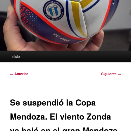
Menú
Inicio
principal
Navegación
←
Anterior
Siguiente
→
de
entradas
Se suspendió la Copa
Mendoza. El viento Zonda
ya bajó en el gran Mendoza