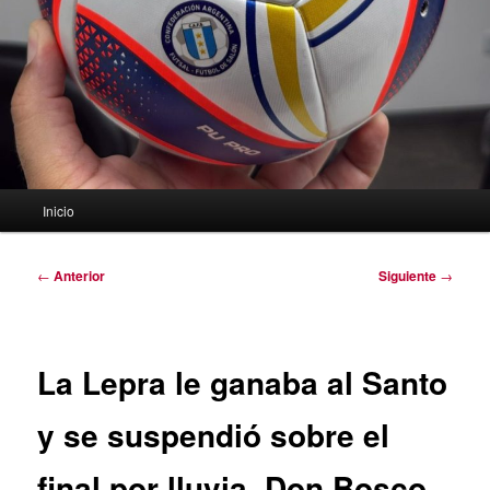
Menú
Inicio
principal
Navegación
←
Anterior
Siguiente
→
de
entradas
La Lepra le ganaba al Santo
y se suspendió sobre el
final por lluvia. Don Bosco