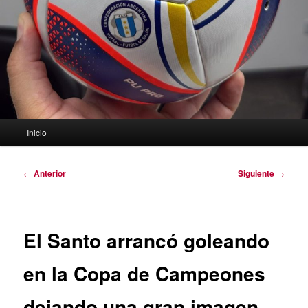
Menú
Inicio
principal
Navegación
←
Anterior
Siguiente
→
de
entradas
El Santo arrancó goleando
en la Copa de Campeones
dejando una gran imagen.