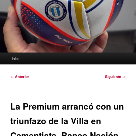
Menú
Inicio
principal
Navegación
←
Anterior
Siguiente
→
de
entradas
La Premium arrancó con un
triunfazo de la Villa en
Cementista. Banco Nación