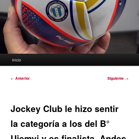
Menú
Inicio
principal
Navegación
←
Anterior
Siguiente
→
de
entradas
Jockey Club le hizo sentir
la categoría a los del B°
Ujemvi y es finalista. Andes