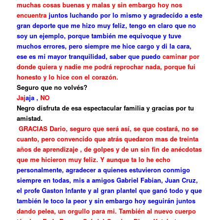
muchas cosas buenas y malas y sin embargo hoy nos
encuentra
juntos luchando por lo mismo y agradecido a este
gran deporte que me hizo muy feliz, tengo en claro que no
soy un ejemplo, porque también me equivoque y tuve
muchos errores, pero siempre me hice cargo y di la cara,
ese es mi mayor tranquilidad, saber que puedo
caminar por
donde quiera y nadie me podrá reprochar nada, porque fui
honesto y lo hice con el corazón.
Seguro que no volvés?
Jaj
aja ,
NO
Negro disfruta de esa espectacular familia y gracias por tu
amistad.
GRACIAS Dario, seguro que será así, se que costará, no se
cuanto, pero convencido que atrás quedaron mas de treinta
años de aprendizaje , de golpes y de un sin fin de anécdotas
que me hicieron muy feliz. Y aunque ta lo he echo
personalmente, agradecer a quienes estuvieron conmigo
siempre en todas, mis a amigos Gabriel Fabian, Juan Cruz,
el profe Gaston Infante y al gran plantel que ganó todo y que
también le toco la peor y sin embargo hoy seguirán juntos
dando pelea, un orgullo para mi. También al nuevo cuerpo