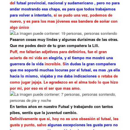
de
l futsal provincial, nacional y sudamericano , pero no para
andar mostrando esa chapa, es para que todos trabajemos
para volver a intentarlo,
si se pudo una vez, podemos de
nuevo, y es para los mas jóvenes esa bandera de soñar con
algo único
Pasaron cosas muy lindas y algunas durísimas de las otras.
Que me
podes
decir de tu gran compañera la Lili.
Puff, me
faltarían
adjetivos para definirlos, fue el gran
acierto de mi vida en
elegirla, y el tiempo me
mostró
una
guerrera de la vida
increíble. S
in dudas la gran compañera
que me soportó muchas locuras por el futsal, es mas ,ya ella
hacia lo mismo, viajaba y me daba indicaciones
o retaba de
como jugar jajaja. Le agradezco en el alma todo lo que hizo
por mi, por eso es el ser que mas amo.
En tantos años en nuestro Futsal y trabajando con tantos
pibes, sentís que la juventud cambio.
Definitivamente que si, hoy no es una
obsesión
el futsal, les
gusta y punto, salvo
algunas excepciones les gusta pero no