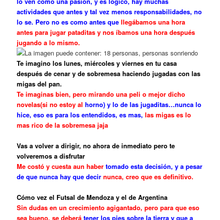
lo ven como una pasión, y es lógico, hay muchas
actividades que antes y tal vez menos responsabilidades, no
lo se. Pero no es como antes que
llegábamos una hora
antes para jugar pataditas y nos íbamos una hora después
jugando a lo mismo.
Te imagino los lunes, miércoles y viernes en tu casa
después de cenar y de sobremesa haciendo jugadas con las
migas del pan.
Te imaginas bien, pero mirando una peli o mejor dicho
novelas(si no estoy al
horno) y lo de las jugaditas…nunca lo
hice, eso es para los entendidos, es mas,
las migas es lo
mas rico de la sobremesa jaja
Vas a volver a dirigir, no ahora de inmediato pero te
volveremos a disfrutar
Me costó y cuesta aun haber
tomado esta
decisión
, y a pesar
de que nunca hay
que decir
nunca, creo que es definitivo.
Cómo vez el Futsal de Mendoza y el de Argentina
Sin dudas en un crecimiento agigantado, pero para que eso
sea bueno, se deberá
tener los pies sobre la tierra y que a