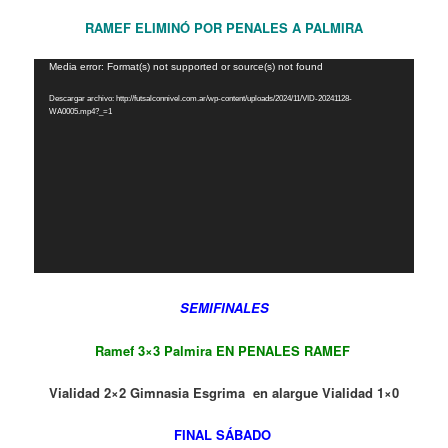
RAMEF ELIMINÓ POR PENALES A PALMIRA
Reproductor
Media error: Format(s) not supported or source(s) not found
de
Descargar archivo: http://futsalconnivel.com.ar/wp-content/uploads/2024/11/VID-20241128-
vídeo
WA0005.mp4?_=1
SEMIFINALES
Ramef 3×3 Palmira EN PENALES RAMEF
Vialidad 2×2 Gimnasia Esgrima en alargue Vialidad 1×0
FINAL SÁBADO