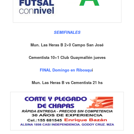
SEMIFINALES
Mun. Las Heras B 2×0 Campo San José
Cementista 10×1 Club Guaymallén jueves
FINAL Domingo en Ribosqu
i
Mun. Las Heras B vs Cementista 21 hs