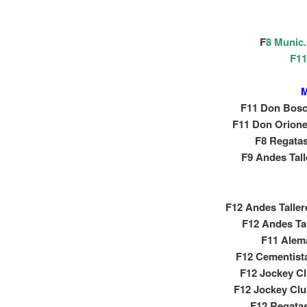
F
8 Munic
F11
M
F11 Don Bosc
F11 Don Orione
F8 Regatas
F9 Andes Tall
F12 Andes Taller
F12 Andes Tal
F11 Alem
F12 Cementista
F12 Jockey Cl
F12 Jockey Clu
F12 Regatas