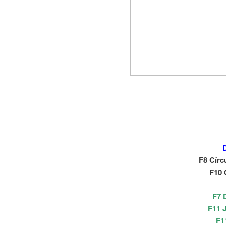
F8 Círc
F10 
F7 
F11 
F1