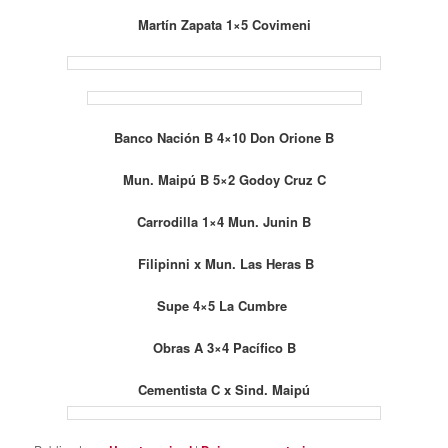
Martín Zapata 1×5 Covimeni
Banco Nación B 4×10 Don Orione B
Mun. Maipú B 5×2 Godoy Cruz C
Carrodilla 1×4 Mun. Junin B
Filipinni x Mun. Las Heras B
Supe 4×5 La Cumbre
Obras A 3×4 Pacífico B
Cementista C x Sind. Maipú