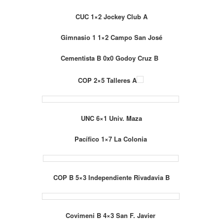
CUC 1×2 Jockey Club A
Gimnasio 1 1×2 Campo San José
Cementista B 0x0 Godoy Cruz B
COP 2×5 Talleres A
UNC 6×1 Univ. Maza
Pacífico 1×7 La Colonia
COP B 5×3 Independiente Rivadavia B
Covimeni B 4×3 San F. Javier