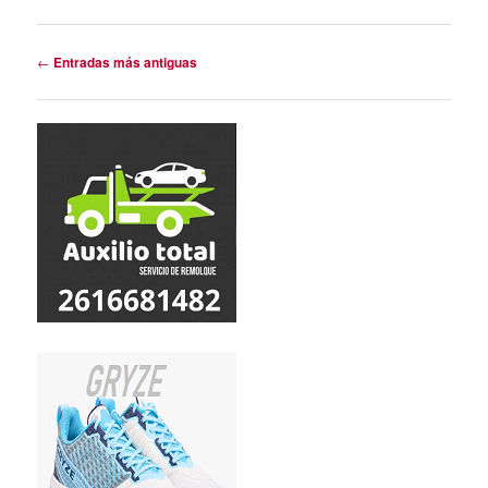
Navegación
←
Entradas más antiguas
de
entradas