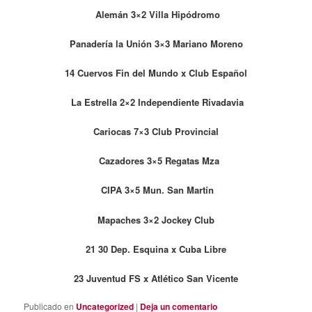
Alemán 3×2 Villa Hipódromo
Panadería la Unión 3×3 Mariano Moreno
14 Cuervos Fin del Mundo x Club Español
La Estrella 2×2 Independiente Rivadavia
Cariocas 7×3 Club Provincial
Cazadores 3×5 Regatas Mza
C
IPA 3×5 Mun. San Martín
Mapaches 3×2 Jockey Club
21 30 Dep. Esquina x Cuba Libre
23 Juventud FS x Atlético San Vicente
Publicado en
Uncategorized
|
Deja un comentario