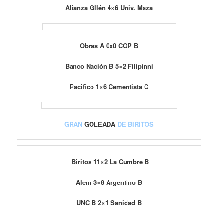
Alianza Gllén 4×6 Univ. Maza
Obras A 0x0 COP B
Banco Nación B 5×2 Filipinni
Pacifico 1×6 Cementista C
GRAN
GOLEADA
DE BIRITOS
Biritos 11×2 La Cumbre B
Alem 3×8 Argentino B
UNC B 2×1 Sanidad B