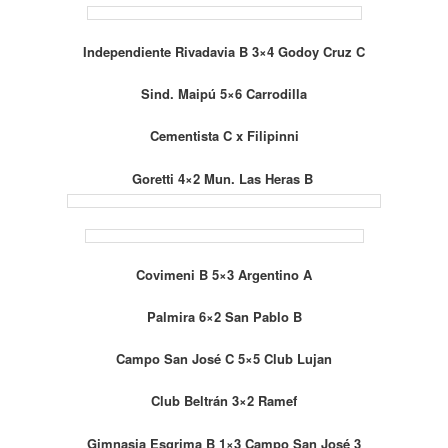
Independiente Rivadavia B 3×4 Godoy Cruz C
Sind. Maipú 5×6 Carrodilla
Cementista C x Filipinni
Goretti 4×2 Mun. Las Heras B
Covimeni B 5×3 Argentino A
Palmira 6×2 San Pablo B
Campo San José C 5×5 Club Lujan
Club Beltrán 3×2 Ramef
Gimnasia Esgrima B 1×3 Campo San José 3