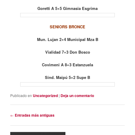
Goretti A 5×5 Gimnasia Esgrima
SENIORS BRONCE
Mun. Lujan 2×4 Municipal Mza B
Vialidad 7×3 Don Bosco
Covimeni A 8×3 Estanzuela
Sind. Maipú 5×2 Supe B
Publicado en
Uncategorized
|
Deja un comentario
Navegación
←
Entradas más antiguas
de
entradas