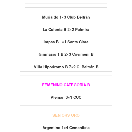
Murialdo 1×3 Club Beltrán
La Colonia B 2×2 Palmira
Impsa B 1×1 Santa Clara
Gimnasio 1 B 2×3 Covimeni B
Villa Hipódromo B 7×2 C. Beltrán B
FEMENINO CATEGORÍA B
Alemán 3×1 CUC
SENIORS ORO
Argentino 1×4 Cementista