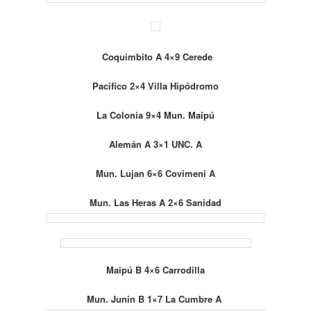
Coquimbito A 4×9 Cerede
Pacifico 2×4 Villa Hipódromo
La Colonia 9×4 Mun. Maipú
Alemán A 3×1 UNC. A
Mun. Lujan 6×6 Covimeni A
Mun. Las Heras A 2×6 Sanidad
Maipú B 4×6 Carrodilla
Mun. Junin B 1×7 La Cumbre A