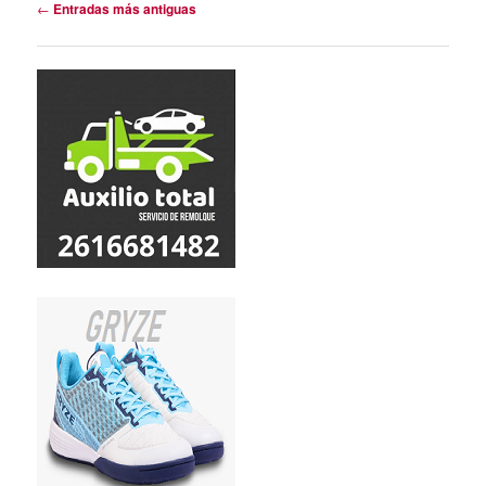
Navegación
←
Entradas más antiguas
de
entradas