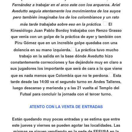
Fernández a trabajar en el arco este con los arqueros. Ariel
Avedutto seguía atentamente los movimientos de los suyos
pero también imaginaba los de los colombianos y un rato
más tarde trabajaba sobre eso en la práctica
.
El
Kinesiólogo Juan Pablo Bordoy trabajaba con Renzo Grasso
que venia con un golpe de la práctica de ayer y también con
Piru Gómez que en un increíble golpe quedaba con una
dolencia en su mano izquierda.
La práctica tuvo mucho
trabajo en la salida en la base dónde Avedutto hizo
constantemente correcciones y fue dejándole muy en claro a
sus jugadores los importante que será de cara a lo que viene
que es nada menos que Colombia que no te perdona
.
Esta
tarde desde las 14:00 va el segundo turno en Andes Talleres,
luego descanso y merienda y a las 21 vuelta al Templo del
Futsal para concluir la jornada con el tercer turno.
ATENTO CON LA VENTA DE ENTRADAS
Están quedando muy pocas entradas y se estima que entre
este jueves y viernes se pueden agotar las localidades. Las
mismas se siguen vendiendo en la sede de FEFUSA en la