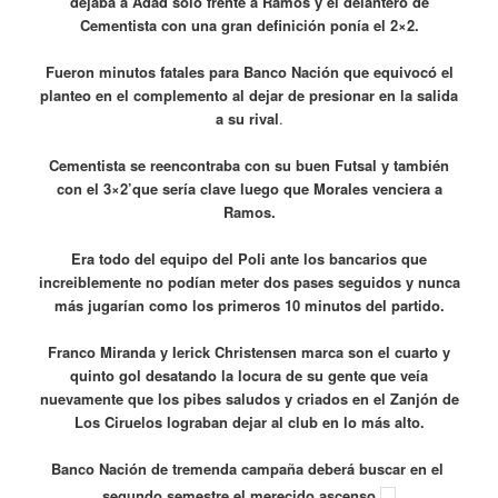
dejaba a Adad solo frente a Ramos y el delantero de
Cementista con una gran definición ponía el 2×2.
Fueron minutos fatales para Banco Nación que equivocó el
planteo en el complemento al dejar de presionar en la salida
a su rival
.
Cementista se reencontraba con su buen Futsal y también
con el 3×2’que sería clave luego que Morales venciera a
Ramos.
Era todo del equipo del Poli ante los bancarios que
increiblemente no podían meter dos pases seguidos y nunca
más jugarían como los primeros 10 minutos del partido.
Franco Miranda y Ierick Christensen marca son el cuarto y
quinto gol desatando la locura de su gente que veía
nuevamente que los pibes saludos y criados en el Zanjón de
Los Ciruelos lograban dejar al club en lo más alto.
Banco Nación de tremenda campaña deberá buscar en el
segundo semestre el merecido ascenso.