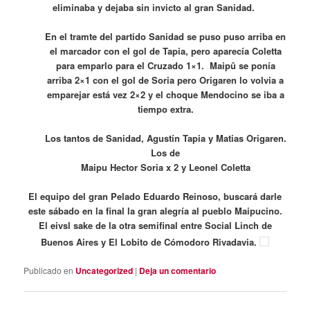
eliminaba y dejaba sin invicto al gran Sanidad.
En el tramte del partido Sanidad se puso puso arriba en
el marcador con el gol de Tapia, pero aparecía Coletta
para emparlo para el Cruzado 1×1. Maipû se ponía
arriba 2×1 con el gol de Soria pero Origaren lo volvia a
emparejar está vez 2×2 y el choque Mendocino se iba a
tiempo extra.
Los tantos de Sanidad, Agustín Tapia y Matias Origaren.
Los de
Maipu Hector Soria x 2 y Leonel Coletta
El equipo del gran Pelado Eduardo Reinoso, buscará darle
este sábado en la final la gran alegría al pueblo Maipucino.
El eivsl sake de la otra semifinal entre Social Linch de
Buenos Aires y El Lobito de Cómodoro Rivadavia.
Publicado en
Uncategorized
|
Deja un comentario