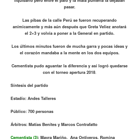
liquidarlo pero entre el palo y la mala puntería la dejaban
pasar.
Las pibas de la calle Perú se fueron recuperando
anímicamente y más aún después que Greta Veliez anotará
el 2×3 y volvía a poner a la General en partido.
Los últimos minutos fueron de mucha garra y pocas ideas y
el corazón mandaba a la mente en los dos equipos.
Cementista pudo aguantar la diferencia y así logró quedarse
con el torneo apertura 2018
.
Síntesis del partido
Estadío: Andes Talleres
Público: 700 personas
Árbitros: Matías Benítes y Marcos Contrafatto
Cementista (3)
: Mayra Mariño, Ana Ontiveros, Romina