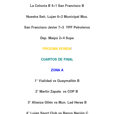
La Colonia B 4×1 San Francisco B
Nuestra Señ. Lujan 6×2 Municipal Mza.
San Francisco Javier 7×3 YPF Petroleros
Dep. Maipú 2×4 Supe
PROXIMA RONDA
!
CUARTOS DE FINAL
ZONA A
1° Vialidad vs Guaymallén B
2° Martín Zapata vs COP B
3° Alianza Gllén vs Mun. Lad Heras B
4° Lujan Sport Club vs Banco Nación C