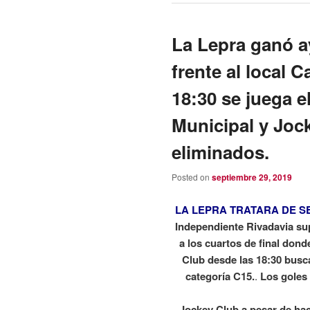
La Lepra ganó 
frente al local 
18:30 se juega el
Municipal y Joc
eliminados.
Posted on
septiembre 29, 2019
LA LEPRA TRATARA DE 
Independiente Rivadavia sup
a los cuartos de final don
Club desde las 18:30 busca
categoría C15.
.
Los goles 
Jockey Club a pesar de hac