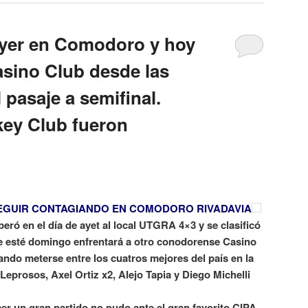
ayer en Comodoro y hoy
Casino Club desde las
 pasaje a semifinal.
key Club fueron
SEGUIR CONTAGIANDO EN COMODORO RIVADAVIA
eró en el día de ayet al local UTGRA 4×3 y se clasificó
de esté domingo enfrentará a otro conodorense Casino
ndo meterse entre los cuatros mejores del país en la
Leprosos, Axel Ortiz x2, Alejo Tapia y Diego Michelli
er un gran partido no pudo ante el gran favorito CIPA