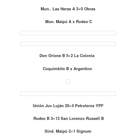
Mun.. Las Heras A 3×0 Obras
Mun. Maipú A x Rodeo C
Don Orione B 5×2 La Colonia
Coquimbito B x Argentino
Unión Juv Luján 20×4 Petroleros YPF
Rodeo B 3×13 San Lorenzo Russell B
Sind. Maipú 2×1 Signum