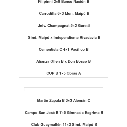
Filipinni 2×9 Banco Nación B
Carrodilla 6×3 Mun. Maipú B
Univ. Champagnat 5×2 Goretti
Sind. Maipú x Independiente Rivadavia B
Cementista C 4×1 Pacífico B
Alianza Gllen B x Don Bosco B
COP B 1×5 Obras A
Martin Zapata B 3×3 Alemán C
Campo San José B 7×5 Gimnasia Esgrima B
Club Guaymallén 11×3 Sind. Maipú B