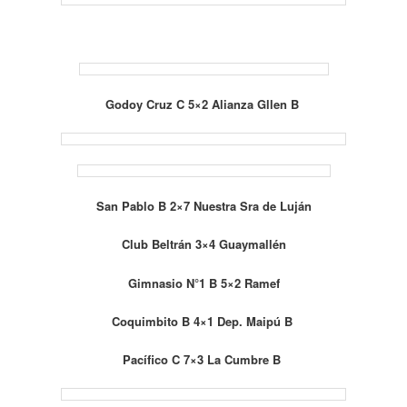
Godoy Cruz C 5×2 Alianza Gllen B
San Pablo B 2×7 Nuestra Sra de Luján
Club Beltrán 3×4 Guaymallén
Gimnasio N°1 B 5×2 Ramef
Coquimbito B 4×1 Dep. Maipú B
Pacífico C 7×3 La Cumbre B