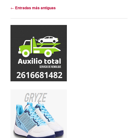
Navegación
←
Entradas más antiguas
de
entradas