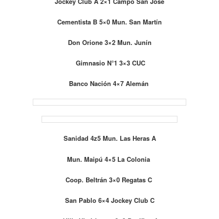
Jockey Club A 2×1 Campo San José
Cementista B 5×0 Mun. San Martín
Don Orione 3×2 Mun. Junín
Gimnasio N°1 3×3 CUC
Banco Nación 4×7 Alemán
Sanidad 4z5 Mun. Las Heras A
Mun. Maipú 4×5 La Colonia
Coop. Beltrán 3×0 Regatas C
San Pablo 6×4 Jockey Club C