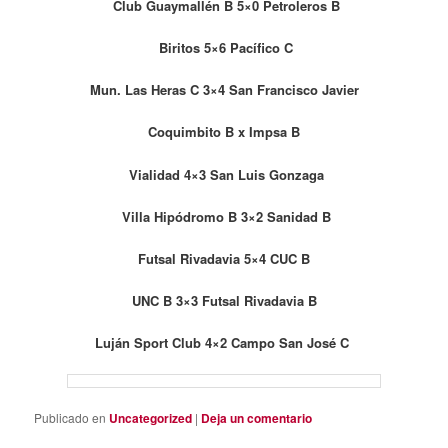
Club Guaymallén B 5×0 Petroleros B
Biritos 5×6 Pacífico C
Mun. Las Heras C 3×4 San Francisco Javier
Coquimbito B x Impsa B
Vialidad 4×3 San Luis Gonzaga
Villa Hipódromo B 3×2 Sanidad B
Futsal Rivadavia 5×4 CUC B
UNC B 3×3 Futsal Rivadavia B
Luján Sport Club 4×2 Campo San José C
Publicado en
Uncategorized
|
Deja un comentario