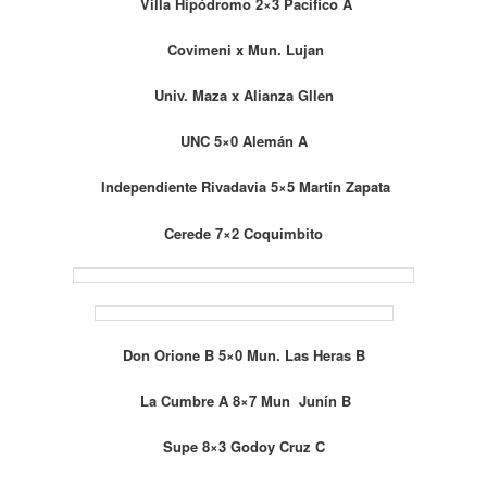
Villa Hipódromo 2×3 Pacífico A
Covimeni x Mun. Lujan
Univ. Maza x Alianza Gllen
UNC 5×0 Alemán A
Independiente Rivadavia 5×5 Martín Zapata
Cerede 7×2 Coquimbito
Don Orione B 5×0 Mun. Las Heras B
La Cumbre A 8×7 Mun Junín B
Supe 8×3 Godoy Cruz C