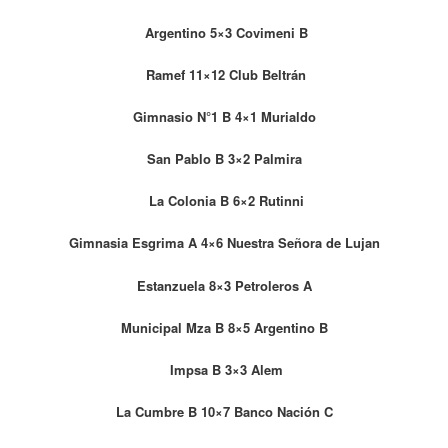
Argentino 5×3 Covimeni B
Ramef 11×12 Club Beltrán
Gimnasio N°1 B 4×1 Murialdo
San Pablo B 3×2 Palmira
La Colonia B 6×2 Rutinni
Gimnasia Esgrima A 4×6 Nuestra Señora de Lujan
Estanzuela 8×3 Petroleros A
Municipal Mza B 8×5 Argentino B
Impsa B 3×3 Alem
La Cumbre B 10×7 Banco Nación C