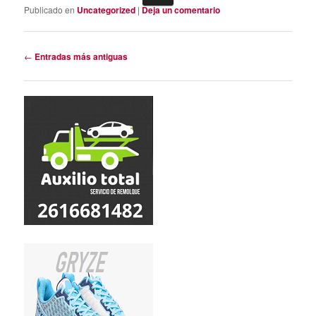
Publicado en
Uncategorized
|
Deja un comentario
Navegación
←
Entradas más antiguas
de
entradas