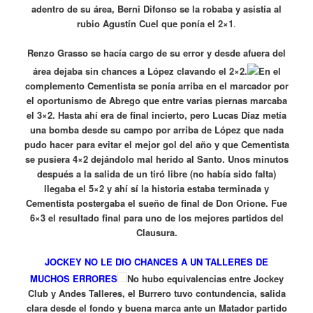
adentro de su área, Berni Difonso se la robaba y asistía al
rubio Agustín Cuel que ponía el 2×1
.
Renzo Grasso se hacía cargo de su error y desde afuera del
área dejaba sin chances a López clavando el 2×2.
En el
complemento Cementista se ponía arriba en el marcador por
el oportunismo de Abrego que entre varias piernas marcaba
el 3×2. Hasta ahí era de final incierto, pero Lucas Díaz metía
una bomba desde su campo por arriba de López que nada
pudo hacer para evitar el mejor gol del año y que Cementista
se pusiera 4×2 dejándolo mal herido al Santo. Unos minutos
después a la salida de un tiró libre (no había sido falta)
llegaba el 5×2 y ahí sí la historia estaba terminada y
Cementista postergaba el sueño de final de Don Orione. Fue
6×3 el resultado final para uno de los mejores partidos del
Clausura.
JOCKEY NO LE DIO CHANCES A UN TALLERES DE
MUCHOS ERRORES
No hubo equivalencias entre Jockey
Club y Andes Talleres, el Burrero tuvo contundencia, salida
clara desde el fondo y buena marca ante un Matador partido