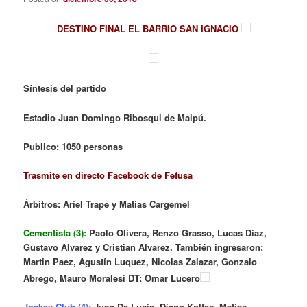
DESTINO FINAL EL BARRIO SAN IGNACIO
Síntesis del partido
Estadio Juan Domingo Ribosqui de Maipú.
Publico: 1050 personas
Trasmite en directo Facebook de Fefusa
Árbitros: Ariel Trape y Matías Cargemel
Cementista (3):
Paolo Olivera, Renzo Grasso, Lucas Díaz,
Gustavo Alvarez y Cristian Alvarez. También ingresaron:
Martin Paez, Agustín Luquez, Nicolas Zalazar, Gonzalo
Abrego, Mauro Moralesi DT: Omar Lucero
Jockey Club (4):
Juan De Lucía, Diego Koltes, Matías