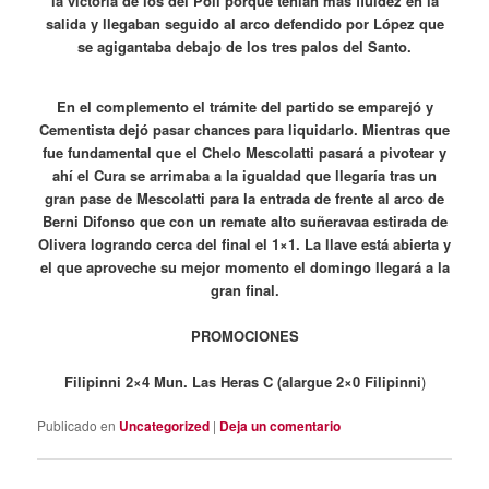
la victoria de los del Poli porqué tenían más fluidez en la
salida y llegaban seguido al arco defendido por López que
se agigantaba debajo de los tres palos del Santo.
En el complemento el trámite del partido se emparejó y
Cementista dejó pasar chances para liquidarlo. Mientras que
fue fundamental que el Chelo Mescolatti pasará a pivotear y
ahí el Cura se arrimaba a la igualdad que llegaría tras un
gran pase de Mescolatti para la entrada de frente al arco de
Berni Difonso que con un remate alto suñeravaa estirada de
Olivera logrando cerca del final el 1×1. La llave está abierta y
el que aproveche su mejor momento el domingo llegará a la
gran final.
PROMOCIONES
Filipinni 2×4 Mun. Las Heras C (alargue 2×0 Filipinni
)
Publicado en
Uncategorized
|
Deja un comentario