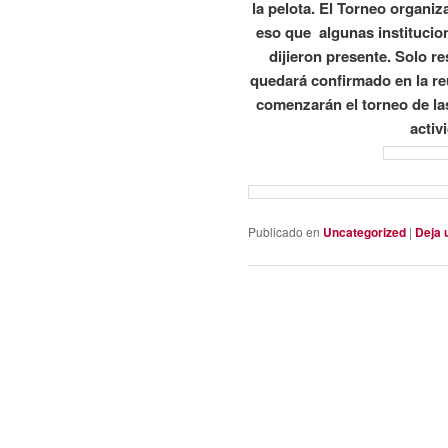
la pelota. El Torneo organiz
eso que algunas institucion
dijieron presente. Solo r
quedará confirmado en la r
comenzarán el torneo de la
activ
Publicado en
Uncategorized
|
Deja 
Navegación
de
entradas