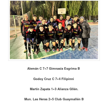
Alemán C 7×7 Gimnasia Esgrima B
Godoy Cruz C 7×4 Filipinni
Martín Zapata 1×3 Alianza Gllén.
Mun. Las Heras 2×5 Club Guaymallén B