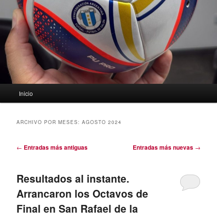
Menú
Inicio
principal
ARCHIVO POR MESES:
AGOSTO 2024
Navegación
←
Entradas más antiguas
Entradas más nuevas
→
de
entradas
Resultados al instante.
Arrancaron los Octavos de
Final en San Rafael de la