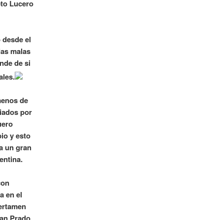
eto Lucero
 desde el
las malas
ende de si
les.
 menos de
ciados por
uero
io y esto
a un gran
entina.
con
a en el
certamen
ian Prado