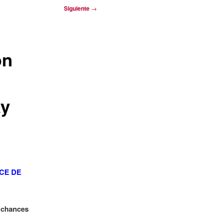
Siguiente
→
on
ay
CE DE
s chances