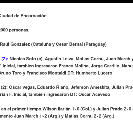
Ciudad de Encarnación
2000 personas.
 Raúl Gonzalez (Cataluña y Cesar Bernal (Paraguay)
 (2):
Nicolas Soto (c), Agustín Leiva, Matías Cornu, Juan March
F. Inicial, tambien ingresaron Franco Molina, Jorge Carrillo, Nahu
Bruno Toro y Francisco Montaldi DT: Humberto Lucero
a
(2): Oscar vegas, Eduardo Riaño, Jeferson Ameskita, Julian Pra
arián F. Inicial, también ingresaron DT: Oscar Acevedo
en el primer tiempo Wilson Ilarián 1×0 (Col.) y Julian Prado 2×0 
mento Juan March 1×2 (Arg.) y Matias Cornu 2×2 (Arg.)