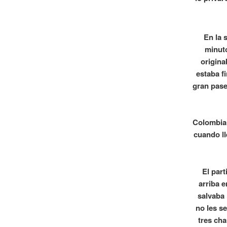
En la 
minuto
origina
estaba f
gran pase
Colombia 
cuando ll
El part
arriba 
salvaba 
no les se
tres ch