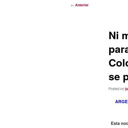
Navegación
←
Anterior
de
entradas
Ni m
para
Col
se 
Posted on
j
ARGE
Esta noc