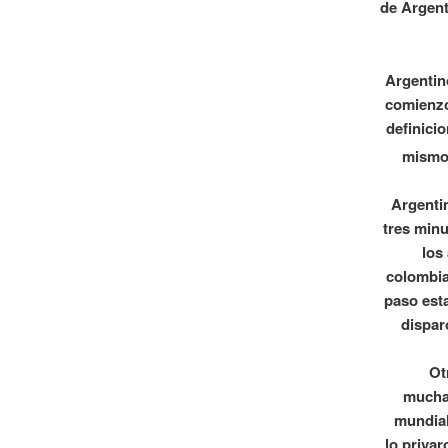
de Argent
Argentin
comienzo
definicio
mismo 
Argentin
tres minu
los
colombia
paso est
dispar
Ot
mucha 
mundial
lo priva