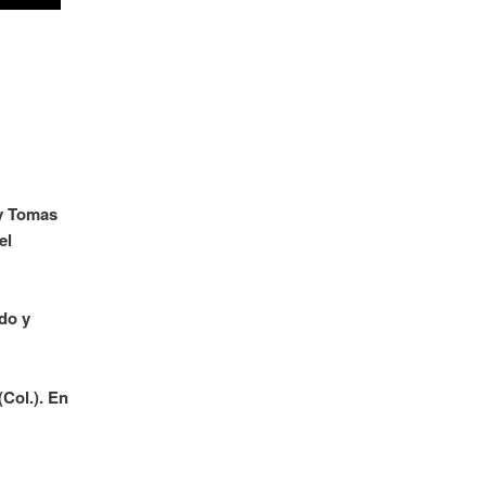
 y Tomas
el
do y
(Col.). En