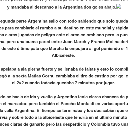
y mandaba al descanso a la Argentina dos goles abajo.
segunda parte Argentina salio con todo sabiendo que solo qued
s para cambiarle el rumbo a su destino en este mundial y rápi
ba claras jugadas de peligro ante el arco colombiano pero la pun
ina. pero una buena pared entre Juan March y Franco Molina der
 de este último pata que Marcha la empujara al gol poniendo el 1
Albiceleste.
apelaba a ala pierna fuerte y se llenaba de faltas y esto lo compl
egó a la sexta Matias Cornu cambiaba el tiro de castigo por gol
el 2×2 cuando todavía quedaba 7 minutos por jugar.
ido se hacia de ida y vuelta y Argentina tenia claras chances de
en el marcador, pero también el Pancho Montaldi en varias oport
la valla Argentina. El tiempo se terminaba y los dos sabían que 
rvia y sobre todo a la albiceleste que tendría en el ultimo minut
ances claras de ganarlo pero las desperdicio y Colombia tuvo un