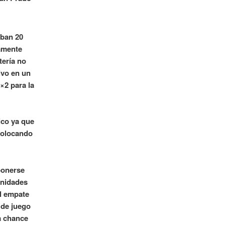
aban 20
damente
tería no
ivo en un
×2 para la
ico ya que
 colocando
 ponerse
unidades
el empate
o de juego
a chance