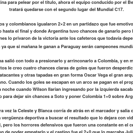
ina para pelear por el titulo, ahora el equipo conducido por el B
tratará quedarse con el segundo lugar del Mundial C17.
os y colombianos igualaron 2×2 en un partidazo que fue emotivo
 hasta el final y donde Argentina tuvo chances de ganarlo pero 
nes lo privaron de la victoria ante los cafeteros que todavía dep
ya que si mañana le ganan a Paraguay serán campeones mundia
a salió con todo a presionarlo y arrinconarlo a Colombia, y en
tos le creo cuatro chances claras de goles que fueron desperdi
 atacantes y otras tapadas en gran forma Oscar Vega el gran arq
no. Cuando los goles se escapan en un arco se pagan en el prop
a noche cuando Wilson Ilarian ingresando por la izquierda sacab
o para dejar sin chances a Soto y poner Colombia 1×0 sobre Arg
ra vez la Celeste y Blanca corría de atrás en el marcador y salia 
vergüenza deportiva a buscar el resultado que lo dejara con vid
, pero los horrores defensivos que fueron una constante en el 
ron de poder empatarlo y el castigo fue el 2×0 que lo marcaba Jul