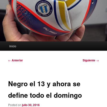
Menú
Inicio
principal
Navegación
←
Anterior
Siguiente
→
de
entradas
Negro el 13 y ahora se
define todo el domingo
Posted on
julio 30, 2016