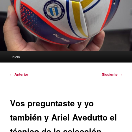
Menú
Inicio
principal
Navegación
←
Anterior
Siguiente
→
de
entradas
Vos preguntaste y yo
también y Ariel Avedutto el
técnico de la selección