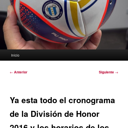
Menú
Inicio
principal
Navegación
←
Anterior
Siguiente
→
de
entradas
Ya esta todo el cronograma
de la División de Honor
2016 y los horarios de los