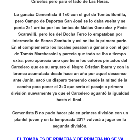
Ciruelos pero para el lado de Las Heras.
Lo ganaba Cementista B 1×0 con el gol de Tomás Bonilla,
pero Campo de Deportes San José se lo daba vuelta y se
ponía 2×1 arriba por los tantos de Matias Gonzalez y Fede
Scaravilli. pero los del Bocha Ferro lo empataban por
intermedio de Renzo Zambuto y asi se iba la primera parte.
En el complemento los locales pasaban a ganarlo con el gol
de Tomás Marchessini y parecía que todo se iba a tiempo
extra. pero aparecía uno que tiene los colores pintados del
Carcelero que es su arquero el Negro Cristian Ibarra y con la
bronca acumulada desde hace un año por aquel descenso
ante Junin, sacó un disparo tremendo desde la mitad de la
cancha para poner el 3×3 que seria el pasaje a primera
división nuevamente ya que el Carcelero aguantó la igualdad
hasta el final..
Cementista B no pudo hacer pie en primera división con un
plantel joven y en la temporada 2017 volverá a jugar en la
segunda división.
EL TOMBA ES DE PRIMERA Y DE PRIMERA NO SE VA