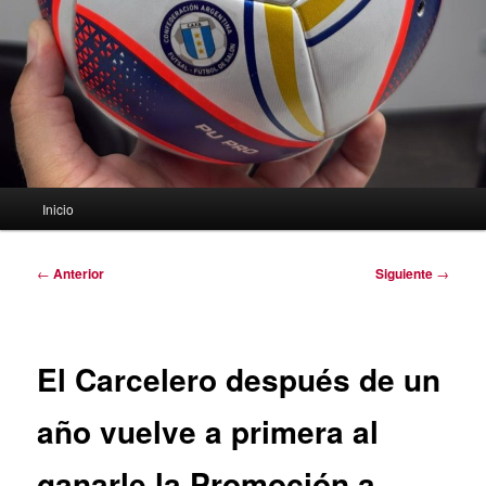
Menú
Inicio
principal
Navegación
←
Anterior
Siguiente
→
de
entradas
El Carcelero después de un
año vuelve a primera al
ganarle la Promoción a