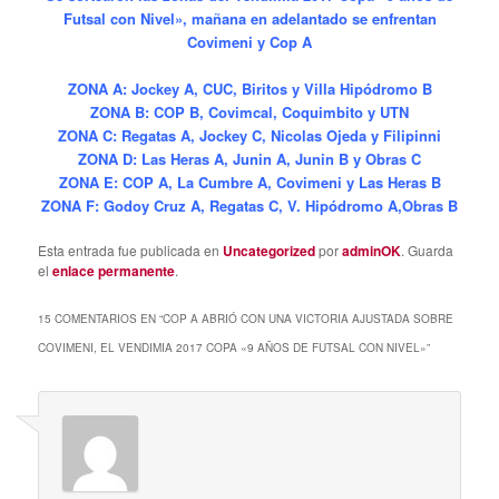
Futsal con Nivel», mañana en adelantado se enfrentan
Covimeni y Cop A
ZONA A: Jockey A, CUC, Biritos y Villa Hipódromo B
ZONA B: COP B, Covimcal, Coquimbito y UTN
ZONA C: Regatas A, Jockey C, Nicolas Ojeda y Filipinni
ZONA D: Las Heras A, Junin A, Junin B y Obras C
ZONA E: COP A, La Cumbre A, Covimeni y Las Heras B
ZONA F: Godoy Cruz A, Regatas C, V. Hipódromo A,Obras B
Esta entrada fue publicada en
Uncategorized
por
adminOK
. Guarda
el
enlace permanente
.
15 COMENTARIOS EN “
COP A ABRIÓ CON UNA VICTORIA AJUSTADA SOBRE
COVIMENI, EL VENDIMIA 2017 COPA «9 AÑOS DE FUTSAL CON NIVEL»
”