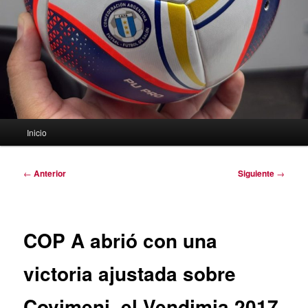
Menú
Inicio
principal
Navegación
←
Anterior
Siguiente
→
de
entradas
COP A abrió con una
victoria ajustada sobre
Covimeni, el Vendimia 2017