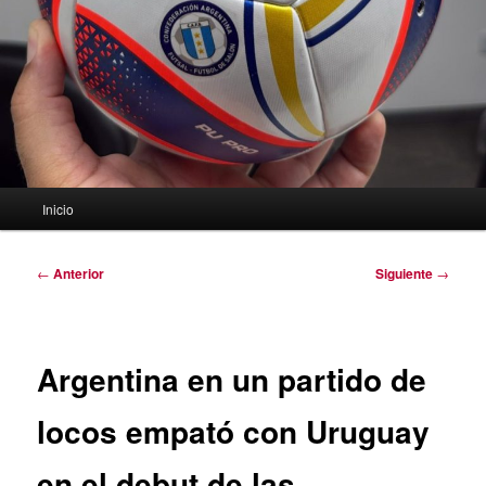
Menú
Inicio
principal
Navegación
←
Anterior
Siguiente
→
de
entradas
Argentina en un partido de
locos empató con Uruguay
en el debut de las