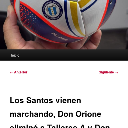
Menú
Inicio
principal
Navegación
←
Anterior
Siguiente
→
de
entradas
Los Santos vienen
marchando, Don Orione
eliminó a Talleres A y Don