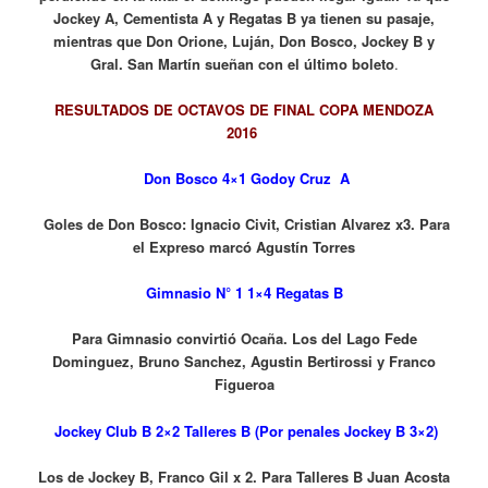
Jockey A, Cementista A y Regatas B ya tienen su pasaje,
mientras que Don Orione, Luján, Don Bosco, Jockey B y
Gral. San Martín sueñan con el último boleto
.
RESULTADOS DE OCTAVOS DE FINAL COPA MENDOZA
2016
Don Bosco 4×1 Godoy Cruz A
Goles de
Don Bosco: Ignacio Civit, Cristian Alvarez x3.
Para
el Expreso marcó Agustín Torres
Gimnasio N° 1 1×4 Regatas B
Para Gimnasio convirtió Ocaña. Los del Lago
Fede
Dominguez, Bruno Sanchez, Agustin Bertirossi y Franco
Figueroa
Jockey Club B 2×2 Talleres B (Por penales Jockey B 3×2)
Los de Jockey B, Franco
Gil x 2. Para
Talleres B
Juan Acosta