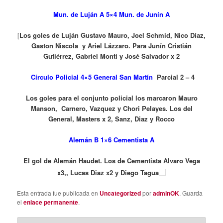
Mun. de Luján A 5×4 Mun. de Junín A
[
Los goles de Luján Gustavo Mauro, Joel Schmid, Nico Díaz,
Gaston Niscola y Ariel Lázzaro.
Para Junín Cristián
Gutiérrez, Gabriel Monti y José Salvador x 2
Círculo Policial 4×5 General San Martín
Parcial 2 – 4
Los goles para el conjunto policial los marcaron Mauro
Manson, Carnero, Vazquez y Chori Pelayes. Los del
General,
Masters x 2, Sanz, Diaz y Rocco
Alemán B 1×6 Cementista A
El gol de Alemán Haudet. Los de Cementista Alvaro Vega
x3,, Lucas Diaz x2 y Diego Tagua
Esta entrada fue publicada en
Uncategorized
por
adminOK
. Guarda
el
enlace permanente
.