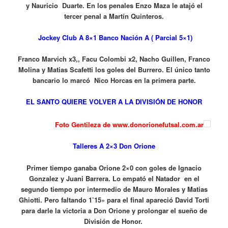
y Nauricio Duarte. En los penales Enzo Maza le atajó el
tercer penal a Martín Quinteros.
Jockey Club A 8×1 Banco Nación A ( Parcial 5×1)
Franco Marvich x3,, Facu Colombi x2, Nacho Guillen, Franco
Molina y Matias Scafetti los goles del Burrero. El único tanto
bancario lo marcó Nico Horcas en la primera parte.
EL SANTO QUIERE VOLVER A LA DIVISIÓN DE HONOR
Foto Gentileza de www.donorionefutsal.com.ar
Talleres A 2×3 Don Orione
Primer tiempo ganaba Orione 2×0 con goles de Ignacio
Gonzalez y Juani Barrera. Lo empató el Natador en el
segundo tiempo por intermedio de Mauro Morales y Matias
Ghiotti. Pero faltando 1’15» para el final apareció David Torti
para darle la victoria a Don Orione y prolongar el sueño de
División de Honor.