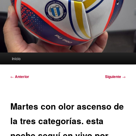
Menú
Inicio
principal
Navegación
←
Anterior
Siguiente
→
de
entradas
Martes con olor ascenso de
la tres categorías. esta
noche seguí en vivo por