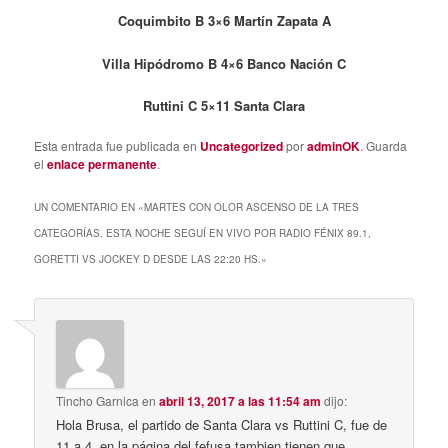
Coquimbito B 3×6 Martín Zapata A
Villa Hipódromo B 4×6 Banco Nación C
Ruttini C 5×11 Santa Clara
Esta entrada fue publicada en
Uncategorized
por
adminOK
. Guarda
el
enlace permanente
.
UN COMENTARIO EN «
MARTES CON OLOR ASCENSO DE LA TRES
CATEGORÍAS. ESTA NOCHE SEGUÍ EN VIVO POR RADIO FÉNIX 89.1,
GORETTI VS JOCKEY D DESDE LAS 22:20 HS.
»
Tincho Garnica
en
abril 13, 2017 a las 11:54 am
dijo:
Hola Brusa, el partido de Santa Clara vs Ruttini C, fue de
11 a 4, en la página del fefusa tambien tienen que