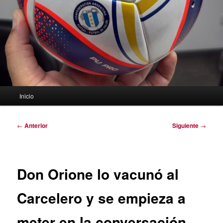
Menú
Inicio
principal
Navegación
←
Anterior
Siguiente
→
de
entradas
Don Orione lo vacunó al
Carcelero y se empieza a
meter en la conversación.