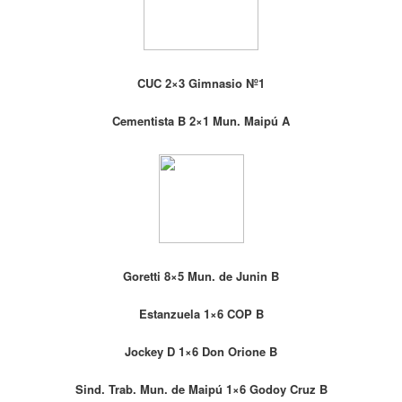
CUC 2×3 Gimnasio Nº1
Cementista B 2×1 Mun. Maipú A
Goretti 8×5 Mun. de Junin B
Estanzuela 1×6 COP B
Jockey D 1×6 Don Orione B
Sind. Trab. Mun. de Maipú 1×6 Godoy Cruz B