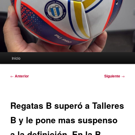
Menú
Inicio
principal
Navegación
←
Anterior
Siguiente
→
de
entradas
Regatas B superó a Talleres
B y le pone mas suspenso
a la definición. En la B,