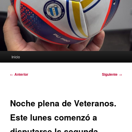
Menú
Inicio
principal
Navegación
←
Anterior
Siguiente
→
de
entradas
Noche plena de Veteranos.
Este lunes comenzó a
disputarse ls segunda