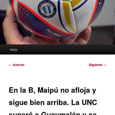
Menú
Inicio
principal
Navegación
←
Anterior
Siguiente
→
de
entradas
En la B, Maipú no afloja y
sigue bien arriba. La UNC
superó a Guaymalén y se