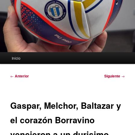
Menú
Inicio
principal
Navegación
←
Anterior
Siguiente
→
de
entradas
Gaspar, Melchor, Baltazar y
el corazón Borravino
vencieron a un durisimo