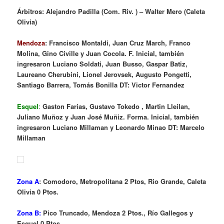
Árbitros: Alejandro Padilla (Com. Riv. ) – Walter Mero (Caleta
Olivia)
Mendoza
: Francisco Montaldi, Juan Cruz March, Franco
Molina, Gino Civille y Juan Cocola. F. Inicial, también
ingresaron Luciano Soldati, Juan Busso, Gaspar Batiz,
Laureano Cherubini, Lionel Jerovsek, Augusto Pongetti,
Santiago Barrera, Tomás Bonilla DT: Victor Fernandez
Esquel
:
Gaston Farias, Gustavo Tokedo , Martin Lleilan,
Juliano Muñoz y Juan José Muñiz. Forma. Inicial, también
ingresaron Luciano Millaman y Leonardo Minao DT: Marcelo
Millaman
Zona A
: Comodoro, Metropolitana 2 Ptos, Rio Grande, Caleta
Olivia 0 Ptos.
Zona B:
Pico Truncado, Mendoza 2 Ptos., Río Gallegos y
Esquel 0 Ptos.