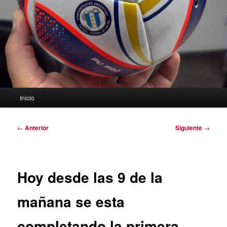
Menú
Inicio
principal
Navegación
←
Anterior
Siguiente
→
de
entradas
Hoy desde las 9 de la
mañana se esta
completando la primera