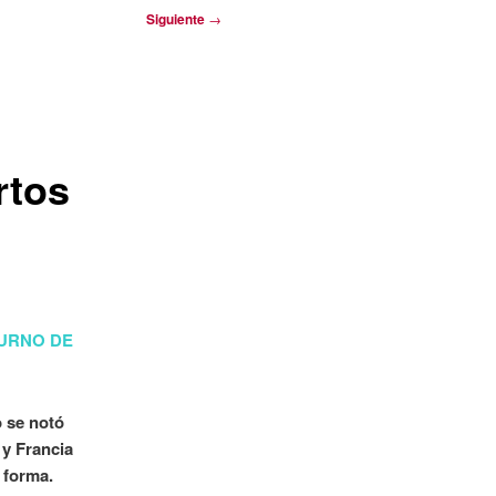
Siguiente
→
rtos
TURNO DE
o se notó
 y Francia
 forma.