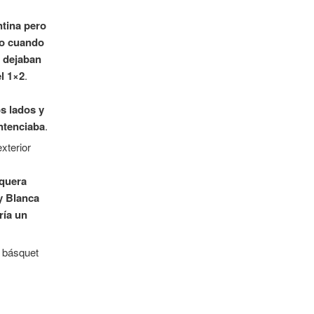
ntina pero
to cuando
a dejaban
el 1×2
.
s lados y
entenciaba
.
rquera
 y Blanca
ría un