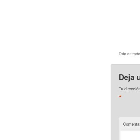
Esta entrad
Deja 
Tu direcció
*
Comentar