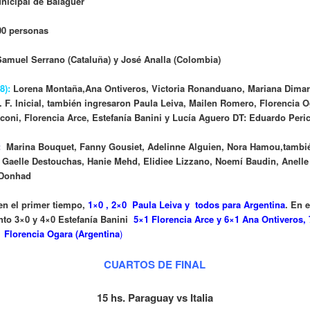
nicipal de Balaguer
00 personas
Samuel Serrano (Cataluña) y José Analla (Colombia)
8):
Lorena Montaña,Ana Ontiveros, Victoria Ronanduano, Mariana Dimar
 F. Inicial, también ingresaron Paula Leiva, Mailen Romero, Florencia 
coni, Florencia Arce, Estefanía Banini y Lucía Aguero DT: Eduardo Peri
:
Marina Bouquet, Fanny Gousiet, Adelinne Alguien, Nora Hamou,tambi
 Gaelle Destouchas, Hanie Mehd, Elidiee Lizzano, Noemí Baudin, Anelle
 Donhad
en el primer tiempo,
1×0 , 2×0 Paula Leiva y todos para Argentina
. En e
o 3×0 y 4×0 Estefanía Banini
5×1 Florencia Arce y 6×1 Ana Ontiveros,
1 Florencia Ogara (Argentina
)
CUARTOS DE FINAL
15 hs. Paraguay vs Italia