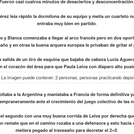
Fueron casi cuatros minutos de desaciertos y desconcentración
érez leía rápido la dormilona de su equipo y metía un cuarteto 
entraba muy bien en partido
.
te y Blanca comenzaba a llegar al arco francés pero en dos opor
saño y en otras la buena arquera europea le privaban de gritar el
a salida de un tiro de esquina que bajaba de cabeza Lucía Aguer
en el corazón del área para que Paula Leiva con disparo alto pusi
soltaba a la Argentina y maniataba a Francia de forma definitiva y
tempraneramente ante el crecimiento del juego colectivo de las 
a el segundo con una muy buena corrida de Leiva por derecha qu
an remate que en el camino rozaba a una defensora y esto hacía 
metiera pegado al travesaño para decretar el 2×0
.