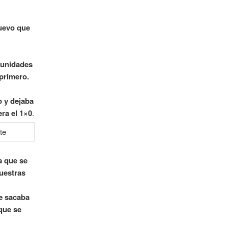
.
nuevo que
tunidades
 primero.
o y dejaba
era el 1×0
.
a que se
nuestras
e sacaba
que se