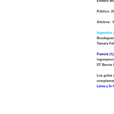
Estadio Mu
Público: 2
Árbitros: 
Argentina (
Boudeguer.
Tamara Fal
Francia (1)
ingresaron
DT Bernie
Los goles 
complement
Leiva y 8×