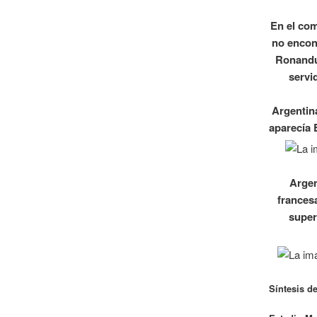
En el com
no encon
Ronandua
servi
Argentin
aparecía 
Argen
francesa
super
Síntesis de