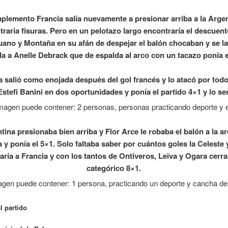
plemento Francia salía nuevamente a presionar arriba a la Arge
traría fisuras. Pero en un pelotazo largo encontraría el descuen
no y Montaña en su afán de despejar el balón chocaban y se l
da a Anelle Debrack que de espalda al arco con un tacazo ponía 
a salió como enojada después del gol francés y lo atacó por todo
Estefi Banini en dos oportunidades y ponía el partido 4×1 y lo s
tina presionaba bien arriba y Flor Arce le robaba el balón a la a
 y ponía el 5×1. Solo faltaba saber por cuántos goles la Celeste
aría a Francia y con los tantos de Ontiveros, Leiva y Ogara cerra
categórico 8×1.
l partido