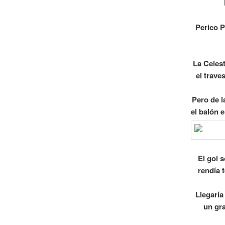
Perico P
La Celes
el trave
Pero de l
el balón 
El gol 
rendía 
Llegarí
un gr