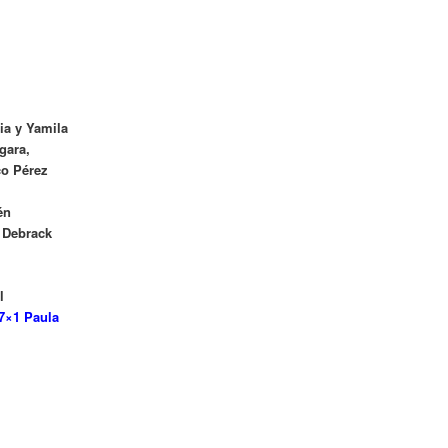
ia y Yamila
Ogara,
co Pérez
én
 Debrack
l
 7×1 Paula