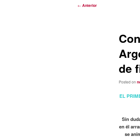
Navegación
←
Anterior
de
entradas
Con
Arg
de f
Posted on
n
EL PRIM
Sin duda
en él arr
se ani