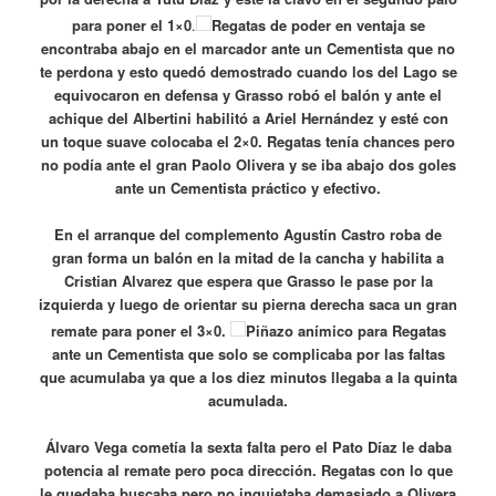
para poner el 1×0
.
Regatas de poder en ventaja se
encontraba abajo en el marcador ante un Cementista que no
te perdona y esto quedó demostrado cuando los del Lago se
equivocaron en defensa y Grasso robó el balón y ante el
achique del Albertini habilitó a Ariel Hernández y esté con
un toque suave colocaba el 2×0. Regatas tenía chances pero
no podía ante el gran Paolo Olivera y se iba abajo dos goles
ante un Cementista práctico y efectivo.
En el arranque del complemento Agustín Castro roba de
gran forma un balón en la mitad de la cancha y habilita a
Cristian Alvarez que espera que Grasso le pase por la
izquierda y luego de orientar su pierna derecha saca un gran
remate para poner el 3×0.
Piñazo anímico para Regatas
ante un Cementista que solo se complicaba por las faltas
que acumulaba ya que a los diez minutos llegaba a la quinta
acumulada.
Álvaro Vega cometía la sexta falta pero el Pato Díaz le daba
potencia al remate pero poca dirección. Regatas con lo que
le quedaba buscaba pero no inquietaba demasiado a Olivera