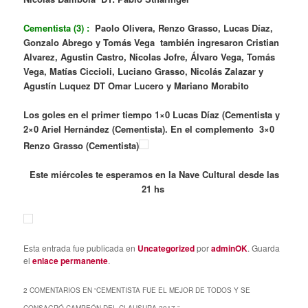
Cementista (3) :
Paolo Olivera, Renzo Grasso, Lucas Díaz,
Gonzalo Abrego y Tomás Vega también ingresaron Cristian
Alvarez, Agustin Castro, Nicolas Jofre, Álvaro Vega, Tomás
Vega, Matías Ciccioli, Luciano Grasso, Nicolás Zalazar y
Agustín Luquez DT Omar Lucero y Mariano Morabito
Los goles en el primer tiempo 1×0 Lucas Díaz (Cementista y
2×0 Ariel Hernández (Cementista). En el complemento 3×0
Renzo Grasso (Cementista)
Este miércoles te esperamos en la Nave Cultural desde las
21 hs
Esta entrada fue publicada en
Uncategorized
por
adminOK
. Guarda
el
enlace permanente
.
2 COMENTARIOS EN “
CEMENTISTA FUE EL MEJOR DE TODOS Y SE
CONSAGRÓ CAMPEÓN DEL CLAUSURA 2017.
”