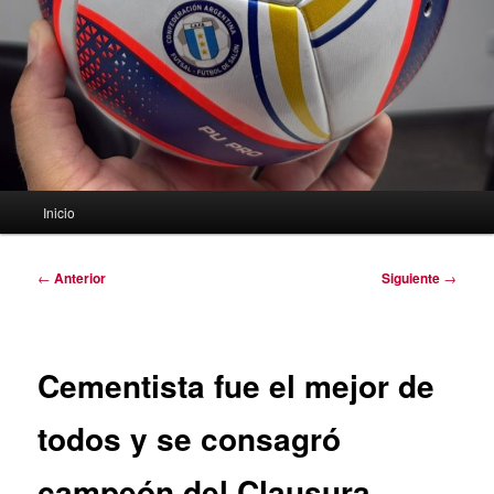
Menú
Inicio
principal
Navegación
←
Anterior
Siguiente
→
de
entradas
Cementista fue el mejor de
todos y se consagró
campeón del Clausura