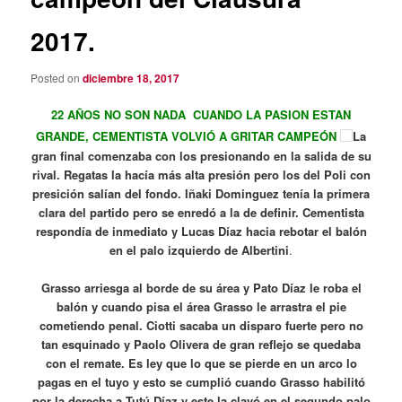
2017.
Posted on
diciembre 18, 2017
22 AÑOS NO SON NADA CUANDO LA PASION ESTAN
GRANDE, CEMENTISTA VOLVIÓ A GRITAR CAMPEÓN
La
gran final comenzaba con los presionando en la salida de su
rival. Regatas la hacía más alta presión pero los del Poli con
presición salían del fondo. Iñaki Dominguez tenía la primera
clara del partido pero se enredó a la de definir. Cementista
respondía de inmediato y Lucas Díaz hacia rebotar el balón
en el palo izquierdo de Albertini
.
Grasso arriesga al borde de su área y Pato Díaz le roba el
balón y cuando pisa el área Grasso le arrastra el pie
cometiendo penal. Ciotti sacaba un disparo fuerte pero no
tan esquinado y Paolo Olivera de gran reflejo se quedaba
con el remate.
Es ley que lo que se pierde en un arco lo
pagas en el tuyo y esto se cumplió cuando Grasso habilitó
por la derecha a Tutú Díaz y este la clavó en el segundo palo