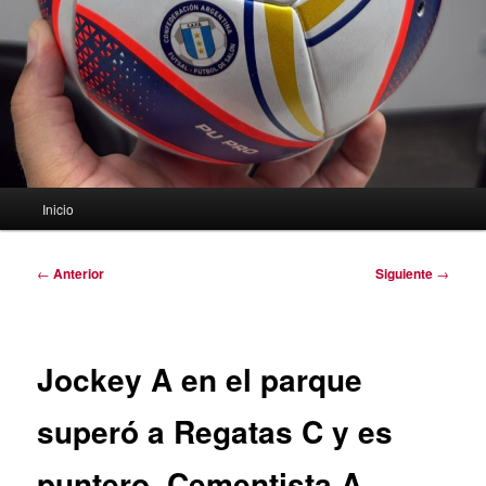
Menú
Inicio
principal
Navegación
←
Anterior
Siguiente
→
de
entradas
Jockey A en el parque
superó a Regatas C y es
puntero. Cementista A