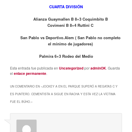
CUARTA DIVISIÓN
Alianza Guaymallen B 8×3 Coquimbito B
Covimeni B 8×4 Ruttini C
San Pablo vs Deportivo.Alem ( San Pablo no completo
el mínimo de jugadores)
Palmira 6×3 Rodeo del Medio
Esta entrada fue publicada en
Uncategorized
por
adminOK
. Guarda
el
enlace permanente
.
UN COMENTARIO EN «
JOCKEY A EN EL PARQUE SUPERÓ A REGATAS C Y
ES PUNTERO. CEMENTISTA A SIGUE EN RACHA Y ESTA VEZ LA VÍCTIMA
FUE EL BÚHO.
»