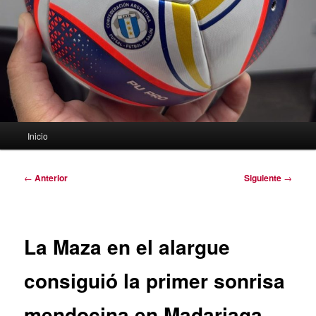
Menú
Inicio
principal
Navegación
←
Anterior
Siguiente
→
de
entradas
La Maza en el alargue
consiguió la primer sonrisa
mendocina en Madariaga.