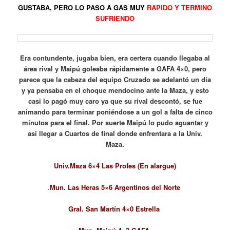
GUSTABA, PERO LO PASO A GAS MUY
RAPIDO Y TERMINO
SUFRIENDO
Era contundente, jugaba bien, era certera cuando llegaba al
área rival y Maipú goleaba rápidamente a GAFA 4×0, pero
parece que la cabeza del equipo Cruzado se adelantó un día
y ya pensaba en el choque mendocino ante la Maza, y esto
casi lo pagó muy caro ya que su rival descontó, se fue
animando para terminar poniéndose a un gol a falta de cinco
minutos para el final. Por suerte Maipú lo pudo aguantar y
así llegar a Cuartos de final donde enfrentara a la Univ.
Maza.
Univ.Maza 6×4 Las Profes (En alargue)
.
Mun. Las Heras 5×6 Argentinos del Norte
Gral. San Martín 4×0 Estrella