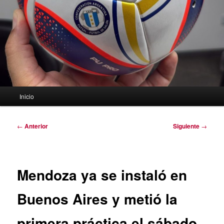
Menú
Inicio
principal
Navegación
←
Anterior
Siguiente
→
de
entradas
Mendoza ya se instaló en
Buenos Aires y metió la
primera práctica el sábado