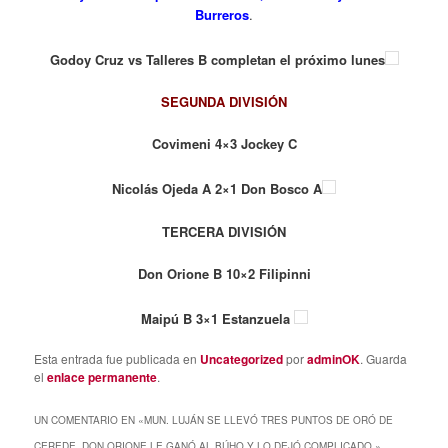
Burreros
.
Godoy Cruz vs Talleres B completan el próximo lunes
SEGUNDA DIVISIÓN
Covimeni 4×3 Jockey C
Nicolás Ojeda A 2×1 Don Bosco A
TERCERA DIVISIÓN
Don Orione B 10×2 Filipinni
Maipú B 3×1 Estanzuela
Esta entrada fue publicada en
Uncategorized
por
adminOK
. Guarda
el
enlace permanente
.
UN COMENTARIO EN «
MUN. LUJÁN SE LLEVÓ TRES PUNTOS DE ORÓ DE
CEREDE. DON ORIONE LE GANÓ AL BÚHO Y LO DEJÓ COMPLICADO.
»