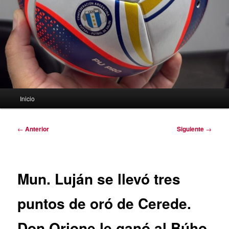
Menú
Inicio
principal
Navegación
←
Anterior
Siguiente
→
de
entradas
Mun. Luján se llevó tres
puntos de oró de Cerede.
Don Orione le ganó al Búho