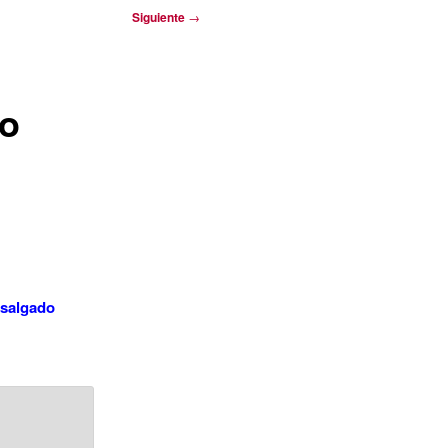
Siguiente
→
io
-salgado