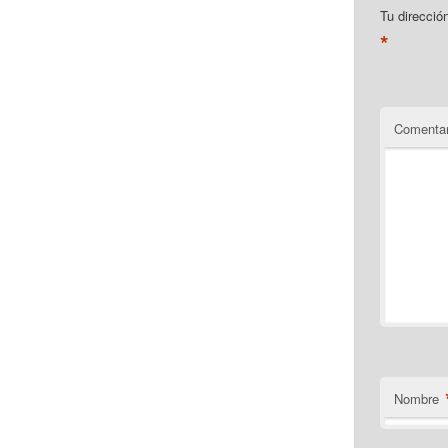
Tu direcció
*
Comentar
Nombre