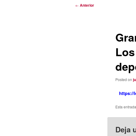
Navegación
←
Anterior
de
entradas
Gra
Los
dep
Posted on
j
https:/
Esta entrad
Deja 