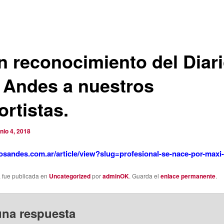
n reconocimiento del Diar
 Andes a nuestros
ortistas.
unio 4, 2018
/losandes.com.ar/article/view?slug=profesional-se-nace-por-maxi
a fue publicada en
Uncategorized
por
adminOK
. Guarda el
enlace permanente
.
una respuesta