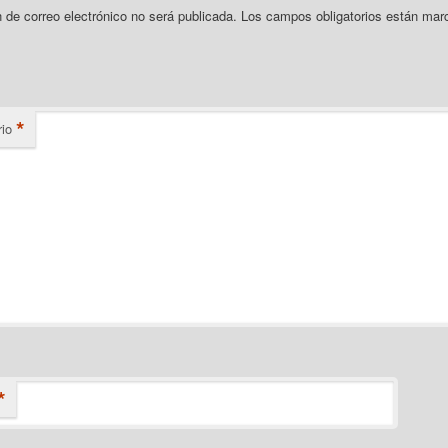
n de correo electrónico no será publicada.
Los campos obligatorios están mar
*
io
*