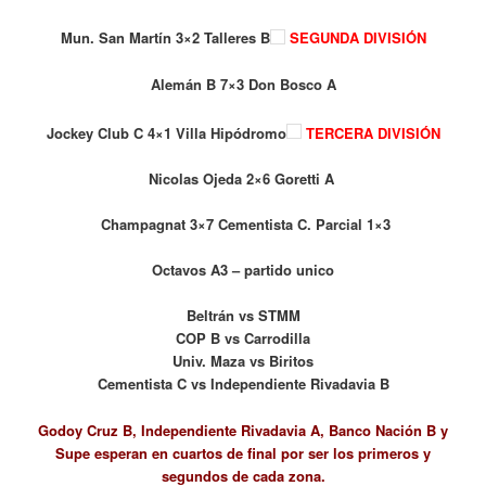
Mun. San Martín 3×2 Talleres B
SEGUNDA DIVISIÓN
Alemán B 7×3 Don Bosco A
Jockey Club C 4×1 Villa Hipódromo
TERCERA DIVISIÓN
Nicolas Ojeda 2×6 Goretti A
Champagnat 3×7 Cementista C. Parcial 1×3
Octavos A3 – partido unico
Beltrán vs STMM
COP B vs Carrodilla
Univ. Maza vs Biritos
Cementista C vs Independiente Rivadavia B
Godoy Cruz B, Independiente Rivadavia A, Banco Nación B y
Supe esperan en cuartos de final por ser los primeros y
segundos de cada zona.