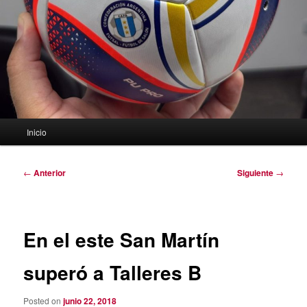
Menú
Inicio
principal
Navegación
←
Anterior
Siguiente
→
de
entradas
En el este San Martín
superó a Talleres B
Posted on
junio 22, 2018