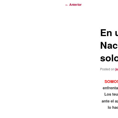
Navegación
←
Anterior
de
entradas
En 
Nac
sol
Posted on
j
SOMO
enfrenta
Los teu
ante el a
lo ha