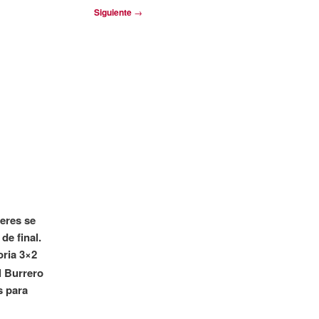
Siguiente
→
leres se
de final.
oria 3×2
l Burrero
s para