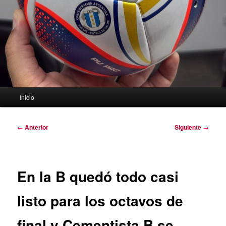
Menú
Inicio
principal
Navegación
←
Anterior
Siguiente
→
de
entradas
En la B quedó todo casi
listo para los octavos de
final y Cementista B se