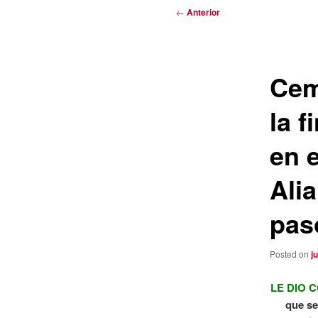
Navegación
←
Anterior
de
entradas
Cem
la f
en 
Ali
pas
Posted on
j
LE DIO 
que se