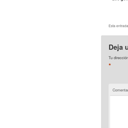
Esta entrad
Deja 
Tu direcció
*
Comentar