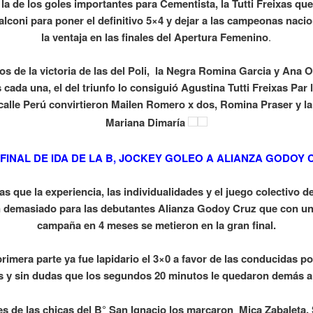
 la de los goles importantes para Cementista, la Tutti Freixas que
lconi para poner el definitivo 5×4 y dejar a las campeonas naci
la ventaja en las finales del Apertura Femenino
.
os de la victoria de las del Poli, la Negra Romina Garcia y Ana 
 cada una, el del triunfo lo consiguió Agustina Tutti Freixas Par 
 calle Perú convirtieron Mailen Romero x dos, Romina Praser y la
Mariana Dimaría
 FINAL DE IDA DE LA B, JOCKEY GOLEO A ALIANZA GODOY 
as que la experiencia, las individualidades y el juego colectivo d
 demasiado para las debutantes Alianza Godoy Cruz que con u
campaña en 4 meses se metieron en la gran final.
primera parte ya fue lapidario el 3×0 a favor de las conducidas p
s y sin dudas que los segundos 20 minutos le quedaron demás a l
es de las chicas del B° San Ignacio los marcaron Mica Zabaleta,