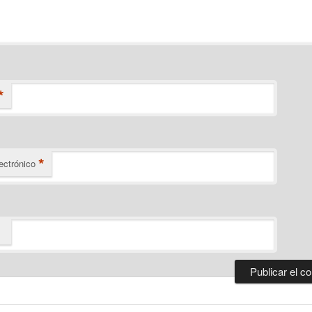
*
*
ectrónico