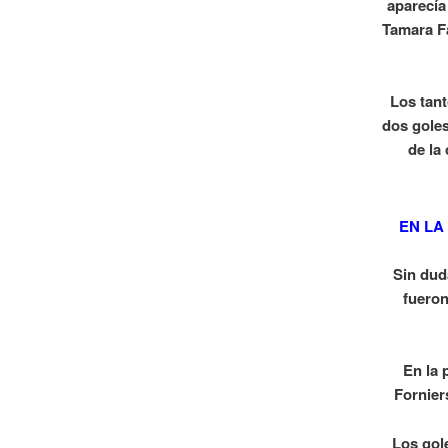
aparecía
Tamara Fa
Los tant
dos goles
de la
EN LA
Sin dud
fueron
En la 
Fornier
Los gol