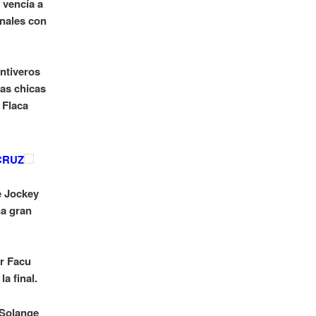
 vencía a
onales con
Ontiveros
las chicas
 Flaca
CRUZ
e Jockey
na gran
or Facu
a final.
 Solange