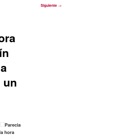
Siguiente
→
ora
ín
 a
 un
O
Parecia
la hora