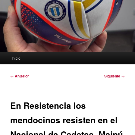
Menú
Inicio
principal
Navegación
←
Anterior
Siguiente
→
de
entradas
En Resistencia los
mendocinos resisten en el
Nacional de Cadetes. Maipú