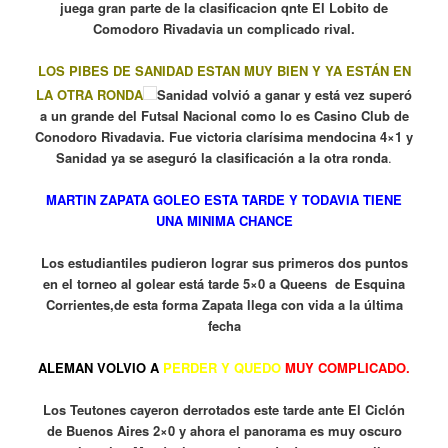
juega gran parte de la clasificacion qnte El Lobito de
Comodoro Rivadavia un complicado rival.
LOS PIBES DE SANIDAD ESTAN MUY BIEN Y YA ESTÁN EN
LA OTRA RONDA
Sanidad volvió a ganar y está vez superó
a un grande del Futsal Nacional como lo es Casino Club de
Conodoro Rivadavia. Fue victoria clarísima mendocina 4×1 y
Sanidad ya se aseguró la clasificación a la otra ronda
.
MARTIN ZAPATA GOLEO ESTA TARDE Y TODAVIA TIENE
UNA MINIMA CHANCE
Los estudiantiles pudieron lograr sus primeros dos puntos
en el torneo al golear está tarde 5×0 a Queens de Esquina
Corrientes,de esta forma Zapata llega con vida a la última
fecha
ALEMAN VOLVIO A
PERDER Y QUEDO
MUY COMPLICADO.
Los Teutones cayeron derrotados este tarde ante El Ciclón
de Buenos Aires 2×0 y ahora el panorama es muy oscuro