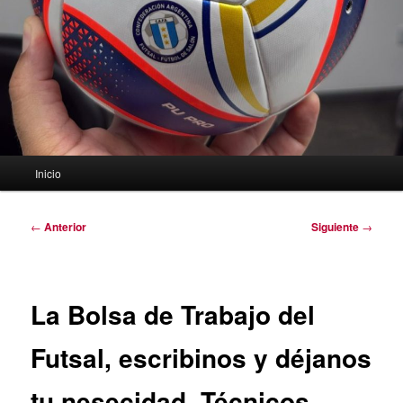
Menú
Inicio
principal
Navegación
←
Anterior
Siguiente
→
de
entradas
La Bolsa de Trabajo del
Futsal, escribinos y déjanos
tu nesecidad. Técnicos,